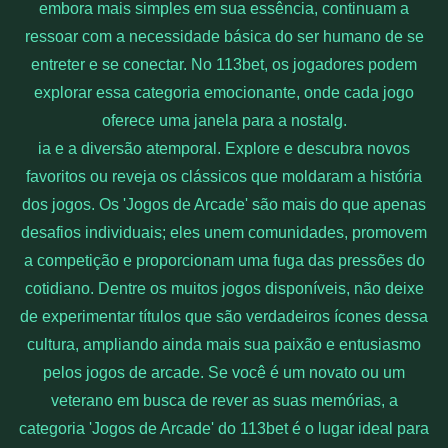
embora mais simples em sua essência, continuam a
ressoar com a necessidade básica do ser humano de se
entreter e se conectar. No 113bet, os jogadores podem
explorar essa categoria emocionante, onde cada jogo
oferece uma janela para a nostalg.
ia e a diversão atemporal. Explore e descubra novos
favoritos ou reveja os clássicos que moldaram a história
dos jogos. Os 'Jogos de Arcade' são mais do que apenas
desafios individuais; eles unem comunidades, promovem
a competição e proporcionam uma fuga das pressões do
cotidiano. Dentre os muitos jogos disponíveis, não deixe
de experimentar títulos que são verdadeiros ícones dessa
cultura, ampliando ainda mais sua paixão e entusiasmo
pelos jogos de arcade. Se você é um novato ou um
veterano em busca de rever as suas memórias, a
categoria 'Jogos de Arcade' do 113bet é o lugar ideal para