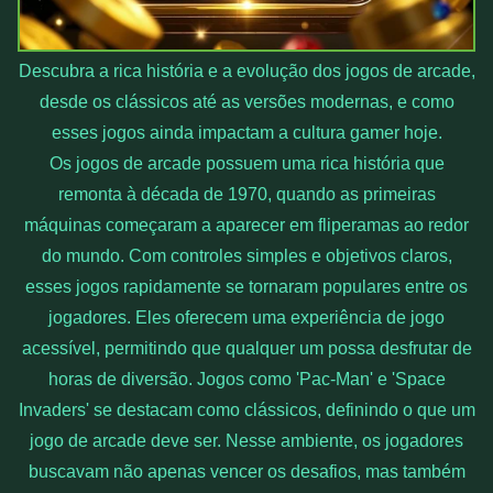
Descubra a rica história e a evolução dos jogos de arcade,
desde os clássicos até as versões modernas, e como
esses jogos ainda impactam a cultura gamer hoje.
Os jogos de arcade possuem uma rica história que
remonta à década de 1970, quando as primeiras
máquinas começaram a aparecer em fliperamas ao redor
do mundo. Com controles simples e objetivos claros,
esses jogos rapidamente se tornaram populares entre os
jogadores. Eles oferecem uma experiência de jogo
acessível, permitindo que qualquer um possa desfrutar de
horas de diversão. Jogos como 'Pac-Man' e 'Space
Invaders' se destacam como clássicos, definindo o que um
jogo de arcade deve ser. Nesse ambiente, os jogadores
buscavam não apenas vencer os desafios, mas também